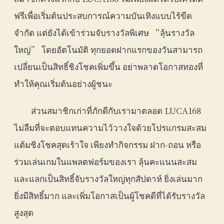
ฟรีเพื่อเริ่มต้นประสบการณ์ความบันเทิงแบบไร้ขีด
จำกัด แต่ยังได้เข้าร่วมจับรางวัลพิเศษ “ลุ้นรางวัล
ใหญ่” โดยอัตโนมัติ ทุกยอดฝากแรกของวันสามารถ
เปลี่ยนเป็นสิทธิ์ชิงโชคเพิ่มขึ้น อย่าพลาดโอกาสทองที่
ทำให้คุณเริ่มต้นอย่างผู้ชนะ
ส่วนสมาชิกเก่าที่ภักดีกับเรามาตลอด LUCA168
ไม่ลืมที่จะตอบแทนความไว้วางใจด้วยโปรแกรมสะสม
แต้มชิงโชคสุดเร้าใจ เพียงทำกิจกรรม ฝาก-ถอน หรือ
ร่วมเล่นเกมในแพลตฟอร์มของเรา ลุ้นคะแนนสะสม
และแลกเป็นสิทธิ์จับรางวัลใหญ่ทุกสัปดาห์ ยิ่งเล่นมาก
ยิ่งมีสิทธิ์มาก และเพิ่มโอกาสเป็นผู้โชคดีที่ได้รับรางวัล
สูงสุด