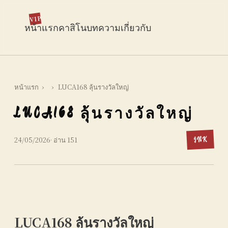
VIP
หน้าแรก
คาสิโน
บทความ
เกี่ยวกับ
หน้าแรก
›
›
LUCA168 ลุ้นรางวัลใหญ่
LUCA168 ลุ้นรางวัลใหญ่
24/05/2026
· อ่าน 151
INK
LUCA168 ลุ้นรางวัลใหญ่