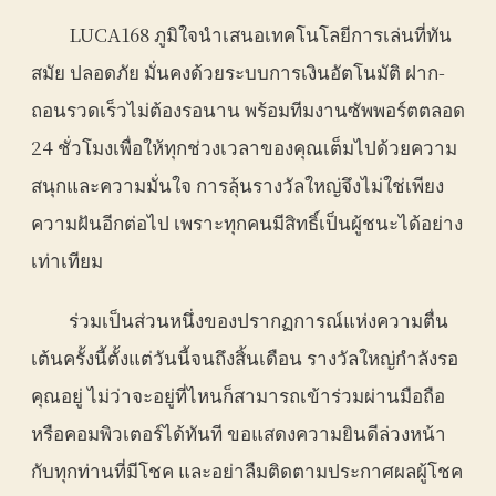
LUCA168 ภูมิใจนำเสนอเทคโนโลยีการเล่นที่ทัน
สมัย ปลอดภัย มั่นคงด้วยระบบการเงินอัตโนมัติ ฝาก-
ถอนรวดเร็วไม่ต้องรอนาน พร้อมทีมงานซัพพอร์ตตลอด
24 ชั่วโมงเพื่อให้ทุกช่วงเวลาของคุณเต็มไปด้วยความ
สนุกและความมั่นใจ การลุ้นรางวัลใหญ่จึงไม่ใช่เพียง
ความฝันอีกต่อไป เพราะทุกคนมีสิทธิ์เป็นผู้ชนะได้อย่าง
เท่าเทียม
ร่วมเป็นส่วนหนึ่งของปรากฏการณ์แห่งความตื่น
เต้นครั้งนี้ตั้งแต่วันนี้จนถึงสิ้นเดือน รางวัลใหญ่กำลังรอ
คุณอยู่ ไม่ว่าจะอยู่ที่ไหนก็สามารถเข้าร่วมผ่านมือถือ
หรือคอมพิวเตอร์ได้ทันที ขอแสดงความยินดีล่วงหน้า
กับทุกท่านที่มีโชค และอย่าลืมติดตามประกาศผลผู้โชค