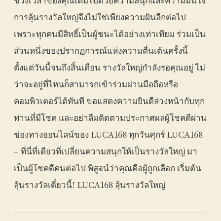
การลุ้นรางวัลใหญ่จึงไม่ใช่เพียงความฝันอีกต่อไป
เพราะทุกคนมีสิทธิ์เป็นผู้ชนะได้อย่างเท่าเทียม ร่วมเป็น
ส่วนหนึ่งของปรากฏการณ์แห่งความตื่นเต้นครั้งนี้
ตั้งแต่วันนี้จนถึงสิ้นเดือน รางวัลใหญ่กำลังรอคุณอยู่ ไม่
ว่าจะอยู่ที่ไหนก็สามารถเข้าร่วมผ่านมือถือหรือ
คอมพิวเตอร์ได้ทันที ขอแสดงความยินดีล่วงหน้ากับทุก
ท่านที่มีโชค และอย่าลืมติดตามประกาศผลผู้โชคดีผ่าน
ช่องทางออนไลน์ของ LUCA168 ทุกวันศุกร์ LUCA168
– ที่นี่ที่เดียวที่เปลี่ยนความสนุกให้เป็นรางวัลใหญ่ มา
เป็นผู้โชคดีคนต่อไป พิสูจน์ว่าคุณคือผู้ถูกเลือก เริ่มต้น
ลุ้นรางวัลเดี๋ยวนี้! LUCA168 ลุ้นรางวัลใหญ่