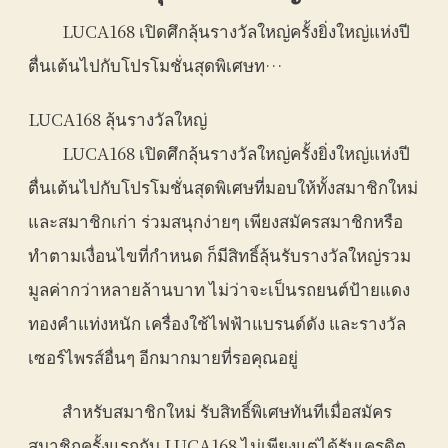
LUCA168 เปิดศึกลุ้นรางวัลใหญ่ครั้งยิ่งใหญ่แห่งปี
ตื่นเต้นไปกับโปรโมชั่นสุดพิเศษท…
LUCA168 ลุ้นรางวัลใหญ่
LUCA168 เปิดศึกลุ้นรางวัลใหญ่ครั้งยิ่งใหญ่แห่งปี
ตื่นเต้นไปกับโปรโมชั่นสุดพิเศษที่มอบให้ทั้งสมาชิกใหม่
และสมาชิกเก่า ร่วมสนุกง่ายๆ เพียงสมัครสมาชิกหรือ
ทำตามเงื่อนไขที่กำหนด ก็มีสิทธิ์ลุ้นรับรางวัลใหญ่รวม
มูลค่ากว่าหลายล้านบาท ไม่ว่าจะเป็นรถยนต์ป้ายแดง
ทองคำแท่งหนัก เครื่องใช้ไฟฟ้าแบรนด์ดัง และรางวัล
เซอร์ไพรส์อื่นๆ อีกมากมายที่รอคุณอยู่
สำหรับสมาชิกใหม่ รับสิทธิ์พิเศษทันทีเมื่อสมัคร
สมาชิกครั้งแรกกับ LUCA168 ไม่เพียงแต่ได้รับเครดิต