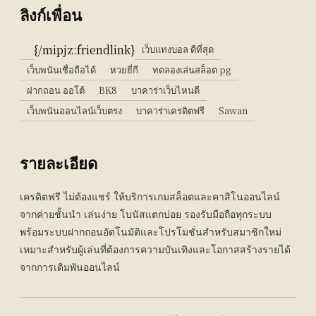
ลิงก์เพื่อน
{/mipjz:friendlink}
เว็บแทงบอล ดีที่สุด
เว็บพนันเชื่อถือได้
หวยยี่กี
ทดลองเล่นสล็อต pg
ฝากถอน ออโต้
BK8
บาคาร่าเว็บไหนดี
เว็บพนันออนไลน์เว็บตรง
บาคาร่าเครดิตฟรี
Sawan
รายละเอียด
เครดิตฟรี ไม่ต้องแชร์ ให้บริการเกมสล็อตและคาสิโนออนไลน์
จากค่ายชั้นนำ เล่นง่าย โบนัสแตกบ่อย รองรับมือถือทุกระบบ
พร้อมระบบฝากถอนอัตโนมัติและโปรโมชั่นสำหรับสมาชิกใหม่
เหมาะสำหรับผู้เล่นที่ต้องการความบันเทิงและโอกาสสร้างรายได้
จากการเดิมพันออนไลน์