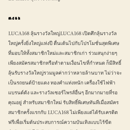
menu
LUCA168 ลุ้นรางวัลใหญ่LUCA168 เปิดศึกลุ้นรางวัล
ใหญ่ครั้งยิ่งใหญ่แห่งปี ตื่นเต้นไปกับโปรโมชั่นสุดพิเศษ
ที่มอบให้ทั้งสมาชิกใหม่และสมาชิกเก่า ร่วมสนุกง่ายๆ
เพียงสมัครสมาชิกหรือทำตามเงื่อนไขที่กำหนด ก็มีสิทธิ์
ลุ้นรับรางวัลใหญ่รวมมูลค่ากว่าหลายล้านบาท ไม่ว่าจะ
เป็นรถยนต์ป้ายแดง ทองคำแท่งหนัก เครื่องใช้ไฟฟ้า
แบรนด์ดัง และรางวัลเซอร์ไพรส์อื่นๆ อีกมากมายที่รอ
คุณอยู่ สำหรับสมาชิกใหม่ รับสิทธิ์พิเศษทันทีเมื่อสมัคร
สมาชิกครั้งแรกกับ LUCA168 ไม่เพียงแต่ได้รับเครดิต
ฟรีเพื่อเริ่มต้นประสบการณ์ความบันเทิงแบบไร้ขีด