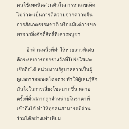
คนใช้เทคนิคส่วนตัวในการหาเลขเด็ด
ไม่ว่าจะเป็นการตีความจากความฝัน
การสังเกตธรรมชาติ หรือแม้แต่การขอ
พรจากสิ่งศักดิ์สิทธิ์ที่เคารพบูชา
อีกด้านหนึ่งที่ทำให้หวยลาวพิเศษ
คือระบบการออกรางวัลที่โปร่งใสและ
เชื่อถือได้ หน่วยงานรัฐบาลลาวเป็นผู้
ดูแลการออกผลโดยตรง ทำให้ผู้เล่นรู้สึก
มั่นใจในการเสี่ยงโชคมากขึ้น หลาย
ครั้งที่ตั๋วสลากถูกจำหน่ายในราคาที่
เข้าถึงได้ ทำให้ทุกคนสามารถมีส่วน
ร่วมได้อย่างเท่าเทียม