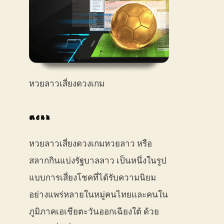
หวยลาวเสี่ยงดวงเกม
menu
หวยลาวเสี่ยงดวงเกมหวยลาว หรือ
สลากกินแบ่งรัฐบาลลาว เป็นหนึ่งในรูป
แบบการเสี่ยงโชคที่ได้รับความนิยม
อย่างแพร่หลายในหมู่คนไทยและคนใน
ภูมิภาคเอเชียตะวันออกเฉียงใต้ ด้วย