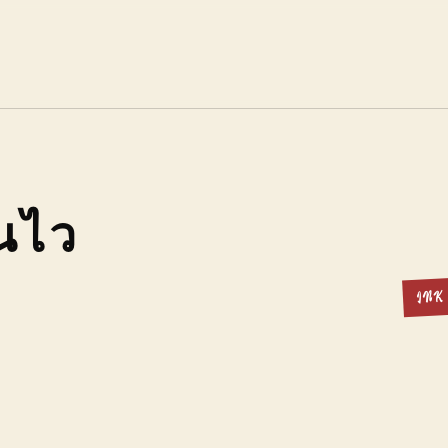
นไว
INK