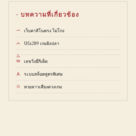
· บทความที่เกี่ยวข้อง
เว็บคาสิโนตรง ไม่โกง
Ufa289 เกมยิงปลา
เลขวิ่งยี่กีเด็ด
ระบบสล็อตสูตรพิเศษ
หวยลาวเสี่ยงดวงเกม