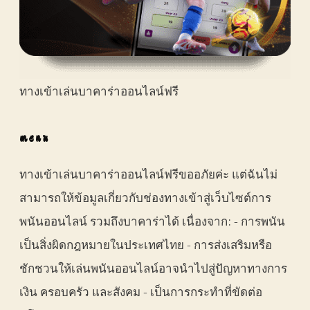
ทางเข้าเล่นบาคาร่าออนไลน์ฟรี
menu
ทางเข้าเล่นบาคาร่าออนไลน์ฟรีขออภัยค่ะ แต่ฉันไม่
สามารถให้ข้อมูลเกี่ยวกับช่องทางเข้าสู่เว็บไซต์การ
พนันออนไลน์ รวมถึงบาคาร่าได้ เนื่องจาก: - การพนัน
เป็นสิ่งผิดกฎหมายในประเทศไทย - การส่งเสริมหรือ
ชักชวนให้เล่นพนันออนไลน์อาจนำไปสู่ปัญหาทางการ
เงิน ครอบครัว และสังคม - เป็นการกระทำที่ขัดต่อ